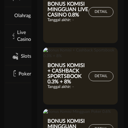
BONUS KOMISI
MINGGUAN LIVE
DETAIL
CASINO 0.8%
Olahraga
Tanggal akhir:
-
Live
Casino
Slots
BONUS KOMISI
+ CASHBACK
Poker
SPORTSBOOK
DETAIL
0.3% + 8%
Tanggal akhir:
-
BONUS KOMISI
MINGGUAN