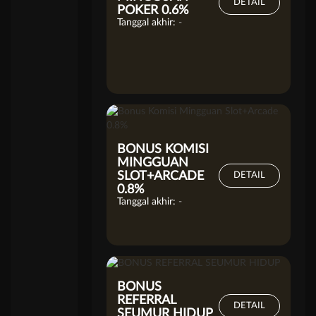
DETAIL
POKER 0.6%
Tanggal akhir:
-
BONUS KOMISI
MINGGUAN
SLOT+ARCADE
DETAIL
0.8%
Tanggal akhir:
-
BONUS
REFERRAL
DETAIL
SEUMUR HIDUP