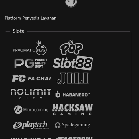
Platform Penyedia Layanan
Slots