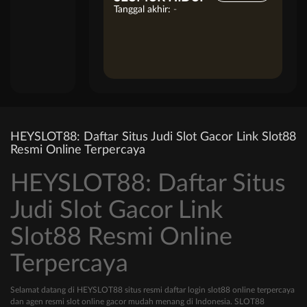
Tanggal akhir:
-
HEYSLOT88: Daftar Situs Judi Slot Gacor Link Slot88
Resmi Online Terpercaya
HEYSLOT88: Daftar Situs
Judi Slot Gacor Link
Slot88 Resmi Online
Terpercaya
Selamat datang di HEYSLOT88 situs resmi daftar login slot88 online terpercaya
dan agen resmi slot online gacor mudah menang di Indonesia. SLOT88