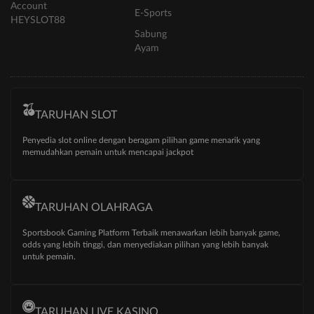
Account
E-Sports
HEYSLOT88
Sabung
Ayam
TARUHAN SLOT
Penyedia slot online dengan beragam pilihan game menarik yang
memudahkan pemain untuk mencapai jackpot
TARUHAN OLAHRAGA
Sportsbook Gaming Platform Terbaik menawarkan lebih banyak game,
odds yang lebih tinggi, dan menyediakan pilihan yang lebih banyak
untuk pemain.
TARUHAN LIVE KASINO