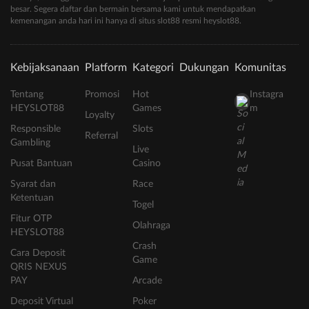
besar. Segera daftar dan bermain bersama kami untuk mendapatkan
kemenangan anda hari ini hanya di situs slot88 resmi heyslot88.
Kebijaksanaan
Platform
Kategori
Dukungan
Komunitas
Tentang
Promosi
Hot
Instagra
HEYSLOT88
Games
m
Loyalty
Responsible
Slots
Referral
Gambling
Live
Pusat Bantuan
Casino
Syarat dan
Race
Ketentuan
Togel
Fitur OTP
Olahraga
HEYSLOT88
Crash
Cara Deposit
Game
QRIS NEXUS
PAY
Arcade
Deposit Virtual
Poker