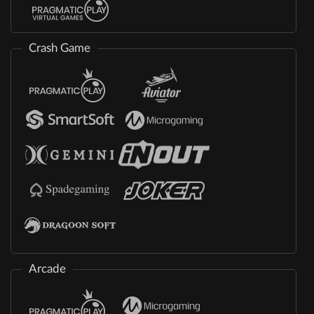
Crash Game
Arcade