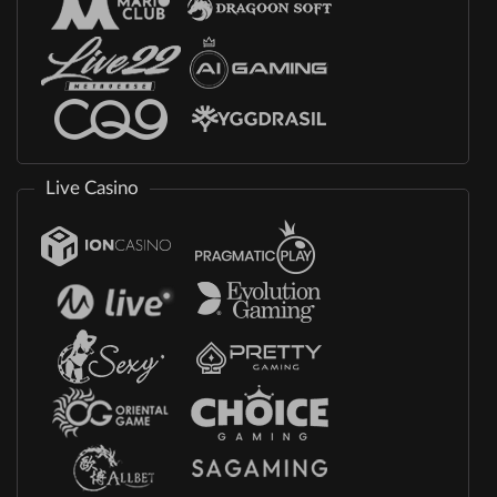
Live Casino