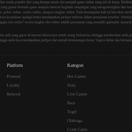
IDR
UPDATING
CQ9