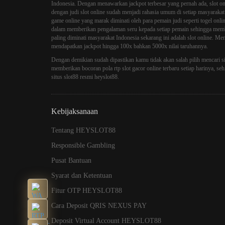
SEMUA PERMAINAN