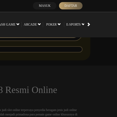
MASUK
DAFTAR
SH GAME
ARCADE
POKER
E-SPORTS
SABUNG AYAM